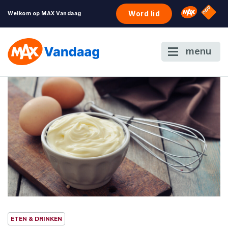
NPO S
Omroep 
Word lid
Welkom op MAX Vandaag
menu
ETEN & DRINKEN