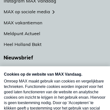
Instagram MAX Vandaag
MAX op sociale media
MAX vakantieman
Meldpunt Actueel
Heel Holland Bakt
Nieuwsbrief
Neem hier een gratis abonnement op onze
nieuwsbrief. Elke vrijdag- en dinsdagochtend in
uw mailbox.
Verzend