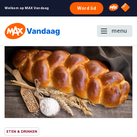
NPO S
Omroep 
Word lid
Welkom op MAX Vandaag
menu
ETEN & DRINKEN