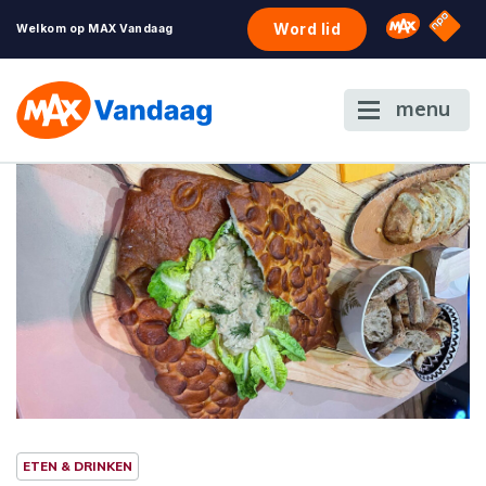
NPO S
Omroep 
Word lid
Welkom op MAX Vandaag
menu
ETEN & DRINKEN