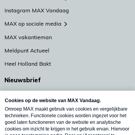
Instagram MAX Vandaag
MAX op sociale media
MAX vakantieman
Meldpunt Actueel
Heel Holland Bakt
Nieuwsbrief
Neem hier een gratis abonnement op onze
nieuwsbrief. Elke vrijdag- en dinsdagochtend in
uw mailbox.
Verzend