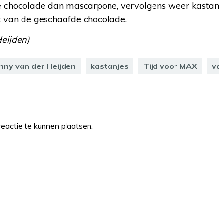
e chocolade dan mascarpone, vervolgens weer kasta
t van de geschaafde chocolade.
Heijden)
nny van der Heijden
kastanjes
Tijd voor MAX
v
eactie te kunnen plaatsen.