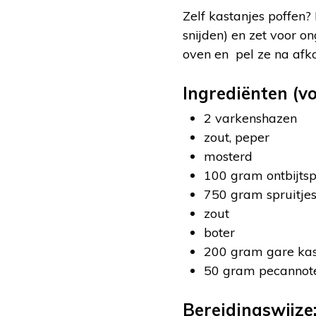
Zelf kastanjes poffen? 
snijden) en zet voor 
oven en pel ze na afko
Ingrediënten (vo
2 varkenshazen
zout, peper
mosterd
100 gram ontbijts
750 gram spruitje
zout
boter
200 gram gare kas
50 gram pecannot
Bereidingswijze