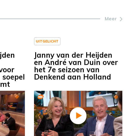
Meer
UITGELICHT
jden
Janny van der Heijden
en André van Duin over
voor
het 7e seizoen van
u soepel
Denkend aan Holland
omt