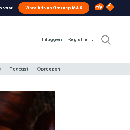
NPO Star
Omroep MAX
s voor
Word lid van Omroep MAX
Inloggen
Registreren
s
Podcast
Oproepen
CULTUUR
NATUUR & MILIEU
REIZEN & VERKEER