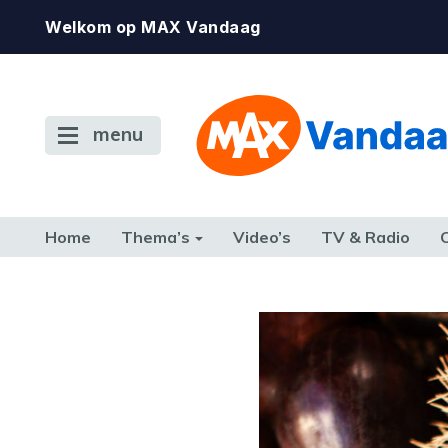
Welkom op MAX Vandaag
menu
Home
Thema’s
Video’s
TV & Radio
CONSUMENT
ETEN & DRINKEN
FAMILIE & RELATIE
GELD, W
TERUG NAAR TOEN