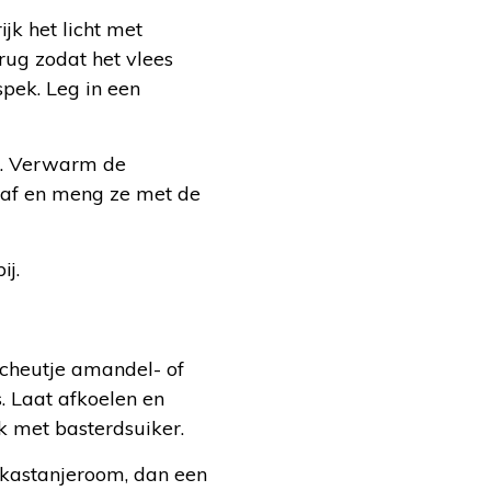
jk het licht met
rug zodat het vlees
spek. Leg in een
ar. Verwarm de
s af en meng ze met de
ij.
 scheutje amandel- of
. Laat afkoelen en
met basterdsuiker.
 kastanjeroom, dan een