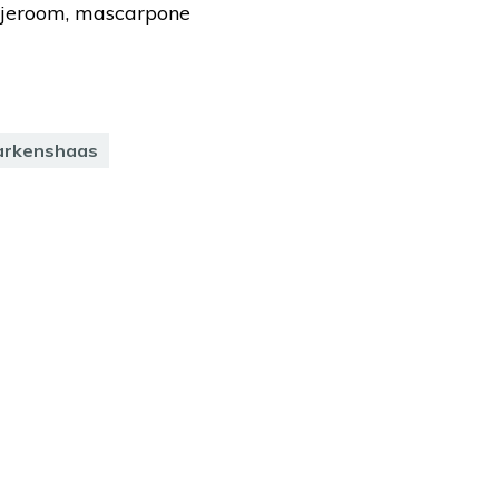
njeroom, mascarpone
arkenshaas