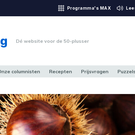
Programma's MAX
Lee
Dé website voor de 50-plusser
Onze columnisten
Recepten
Prijsvragen
Puzzel
ERK & RECHT
GEZONDHEID & SPORT
HUIS, TUIN & HOBBY
MEDIA & 