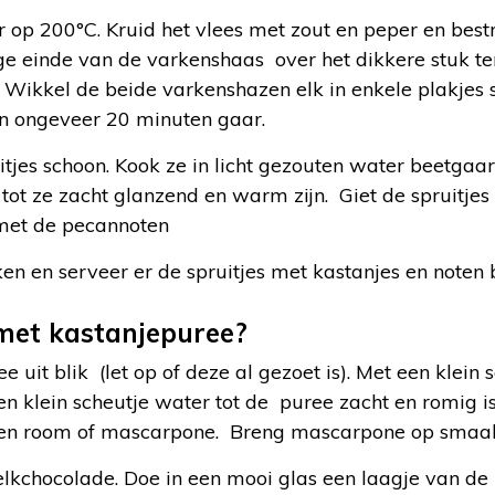
p 200°C. Kruid het vlees met zout en peper en bestri
ge einde van de varkenshaas over het dikkere stuk te
 Wikkel de beide varkenshazen elk in enkele plakjes 
in ongeveer 20 minuten gaar.
itjes schoon. Kook ze in licht gezouten water beetga
 tot ze zacht glanzend en warm zijn. Giet de spruitje
 met de pecannoten
ken en serveer er de spruitjes met kastanjes en noten b
 met kastanjepuree?
uit blik (let op of deze al gezoet is). Met een klein
en klein scheutje water tot de puree zacht en romig is
n room of mascarpone. Breng mascarpone op smaak 
lkchocolade. Doe in een mooi glas een laagje van de