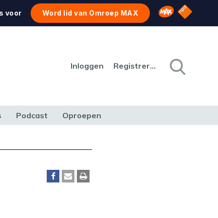
NPO Star
Omroep MAX
s voor
Word lid van Omroep MAX
Inloggen
Registreren
s
Podcast
Oproepen
CULTUUR
NATUUR & MILIEU
REIZEN & VERKEER