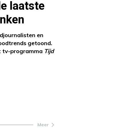
e laatste
inken
odjournalisten en
foodtrends getoond.
 het tv-programma
Tijd
Meer