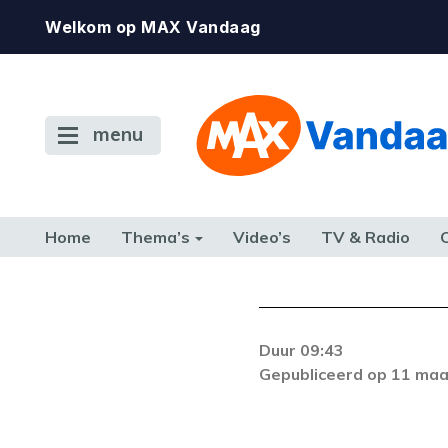
Welkom op MAX Vandaag
menu
Home
Thema’s
Video’s
TV & Radio
CONSUMENT
ETEN & DRINKEN
FAMILIE & RELATIE
GELD, W
TERUG NAAR TOEN
Duur 09:43
Er is een licentie-f
Gepubliceerd op 11 maa
zich blijft voordoe
k