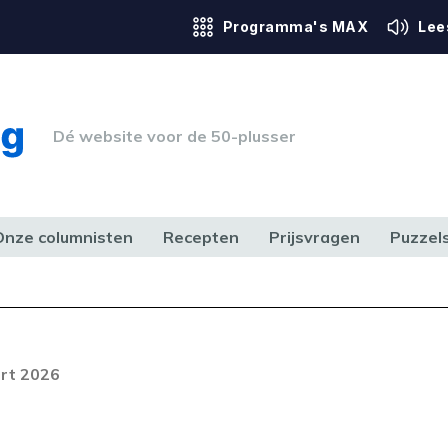
Programma's MAX
Lee
Dé website voor de 50-plusser
Onze columnisten
Recepten
Prijsvragen
Puzzel
ERK & RECHT
GEZONDHEID & SPORT
HUIS, TUIN & HOBBY
MEDIA & 
Foutcode 6001
out opgetreden. Als het probleem
rt 2026
n, neem dan contact op met onze
lantenservice.