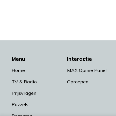
Menu
Interactie
Home
MAX Opinie Panel
TV & Radio
Oproepen
Prijsvragen
Puzzels
Recepten