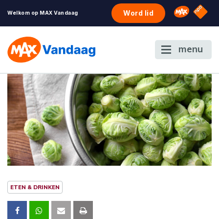
NPO S
Omroep 
Word lid
Welkom op MAX Vandaag
menu
ETEN & DRINKEN