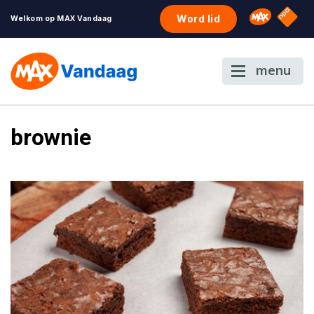
NPO S
Omroep 
Word lid
Welkom op MAX Vandaag
menu
brownie