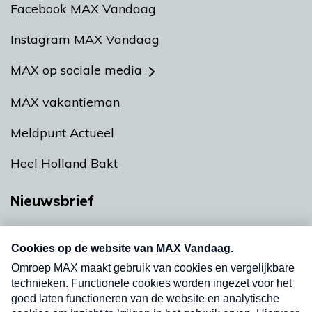
Facebook MAX Vandaag
Instagram MAX Vandaag
MAX op sociale media
MAX vakantieman
Meldpunt Actueel
Heel Holland Bakt
Nieuwsbrief
Neem hier een gratis abonnement op onze
nieuwsbrief. Elke vrijdag- en dinsdagochtend in
uw mailbox.
Verzend