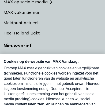
MAX op sociale media
MAX vakantieman
Meldpunt Actueel
Heel Holland Bakt
Nieuwsbrief
Neem hier een gratis abonnement op onze
nieuwsbrief. Elke vrijdag- en dinsdagochtend in
uw mailbox.
Verzend