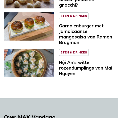
gnocchi?
ETEN & DRINKEN
Garnalenburger met
Jamaicaanse
mangosalsa van Ramon
Brugman
ETEN & DRINKEN
Hội An’s witte
rozendumplings van Mai
Nguyen
Over MAX Vandaag