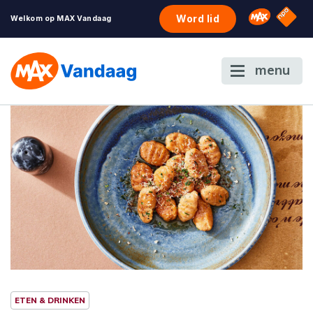
NPO S
Omroep 
Word lid
Welkom op MAX Vandaag
menu
ETEN & DRINKEN