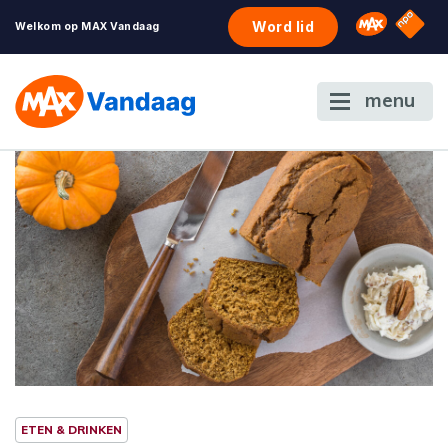
NPO S
Omroep 
Word lid
Welkom op MAX Vandaag
menu
ETEN & DRINKEN