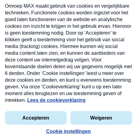
uw mailbox.
Verzend
Nieuwsbrief
Neem hier een gratis abonnement op onze
nieuwsbrief. Elke vrijdag- en dinsdagochtend in uw
mailbox.
Contact
Algemene voorwaarden
Privacyverklaring
Cookieverklaring
Kwetsbaarheid melden
privacyverklaring
Copyright © 2026 MAX Vandaag -
Omroep MAX