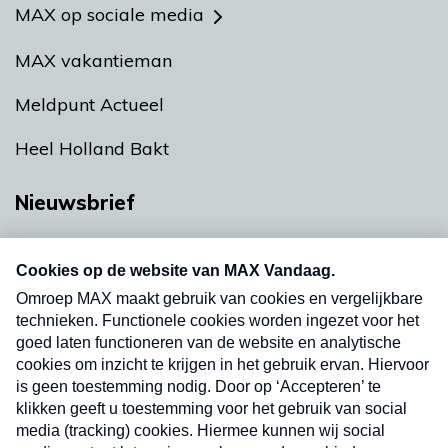
MAX op sociale media
MAX vakantieman
Meldpunt Actueel
Heel Holland Bakt
Nieuwsbrief
Neem hier een gratis abonnement op onze
nieuwsbrief. Elke vrijdag- en dinsdagochtend in
uw mailbox.
Verzend