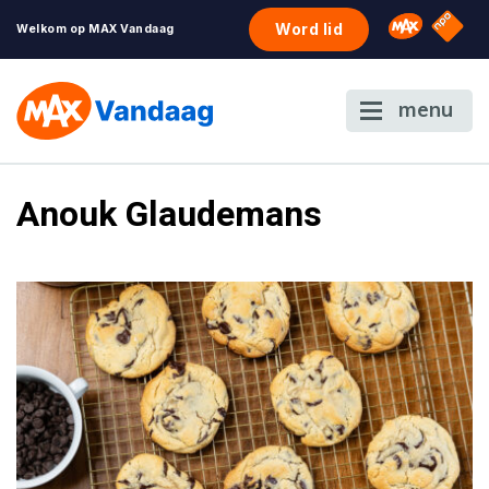
NPO S
Omroep 
Word lid
Welkom op MAX Vandaag
menu
Anouk Glaudemans