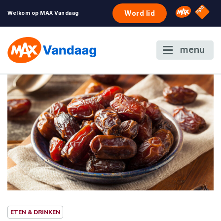
NPO S
Omroep 
Word lid
Welkom op MAX Vandaag
menu
ETEN & DRINKEN