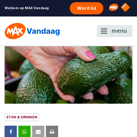
NPO S
Omroep 
Word lid
Welkom op MAX Vandaag
menu
ETEN & DRINKEN