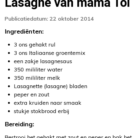
Lasagne van mama Tol
Publicatiedatum: 22 oktober 2014
Ingrediënten:
3 ons gehakt rul
3 ons Italiaanse groentemix
een zakje lasagnesaus
350 mililiter water
350 mililiter melk
Lasagnette (lasagne) bladen
peper en zout
extra kruiden naar smaak
stukje stokbrood erbij
Bereiding:
Bestrooi het gehakt met zout en peper en bak het