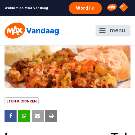
NPO S
Omroep 
Word lid
Welkom op MAX Vandaag
menu
ETEN & DRINKEN