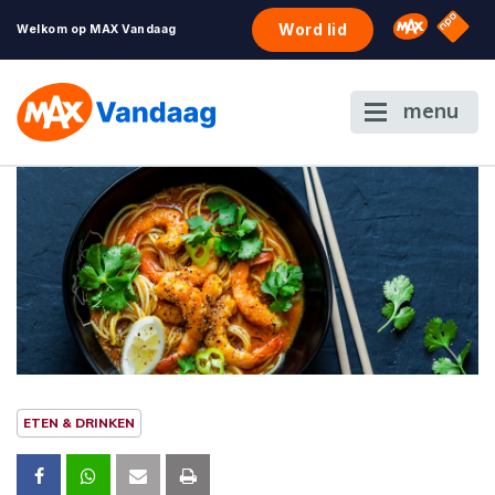
NPO S
Omroep 
Word lid
Welkom op MAX Vandaag
menu
ETEN & DRINKEN