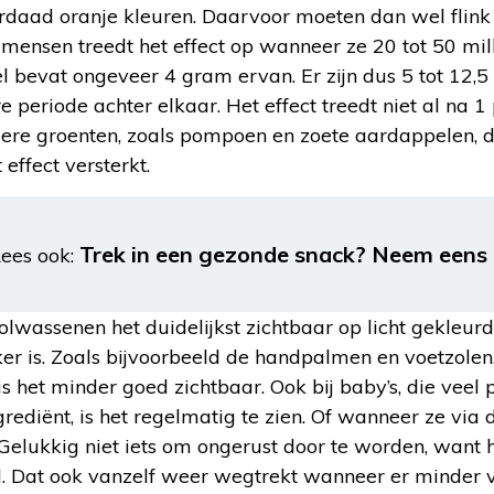
erdaad oranje kleuren. Daarvoor moeten dan wel flin
 mensen treedt het effect op wanneer ze 20 tot 50 mi
el bevat ongeveer 4 gram ervan. Er zijn dus 5 tot 12,5
 periode achter elkaar. Het effect treedt niet al na 1
dere groenten, zoals pompoen en zoete aardappelen, du
 effect versterkt.
Trek in een gezonde snack? Neem eens
ees ook:
volwassenen het duidelijkst zichtbaar op licht gekleur
r is. Zoals bijvoorbeeld de handpalmen en voetzolen.
 het minder goed zichtbaar. Ook bij baby’s, die veel
grediënt, is het regelmatig te zien. Of wanneer ze vi
 Gelukkig niet iets om ongerust door te worden, want 
el. Dat ook vanzelf weer wegtrekt wanneer er minder 