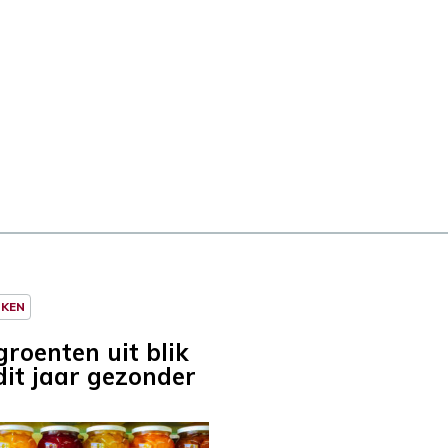
NKEN
roenten uit blik
dit jaar gezonder