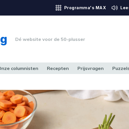
Programma's MAX
Lee
Dé website voor de 50-plusser
Onze columnisten
Recepten
Prijsvragen
Puzzel
ERK & RECHT
GEZONDHEID & SPORT
HUIS, TUIN & HOBBY
MEDIA & 