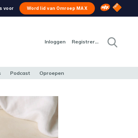
NPO Star
Omroep MAX
s voor
Word lid van Omroep MAX
Inloggen
Registreren
s
Podcast
Oproepen
CULTUUR
NATUUR & MILIEU
REIZEN & VERKEER