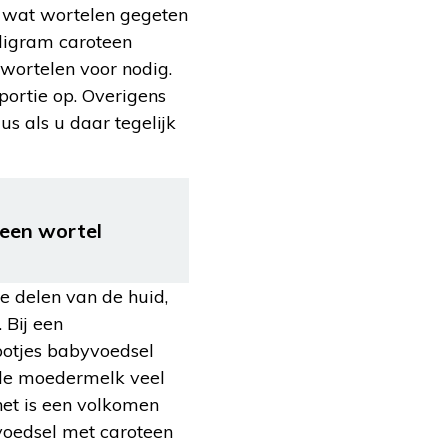
k wat wortelen gegeten
lligram caroteen
 wortelen voor nodig.
 portie op. Overigens
s als u daar tegelijk
 een wortel
de delen van de huid,
 Bij een
 potjes babyvoedsel
a de moedermelk veel
het is een volkomen
voedsel met caroteen