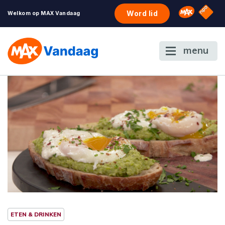
NPO S
Omroep 
Word lid
Welkom op MAX Vandaag
menu
ETEN & DRINKEN