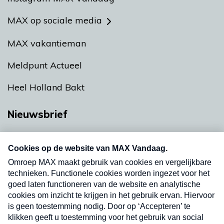
MAX op sociale media
MAX vakantieman
Meldpunt Actueel
Heel Holland Bakt
Nieuwsbrief
Neem hier een gratis abonnement op onze
nieuwsbrief. Elke vrijdag- en dinsdagochtend in
uw mailbox.
Verzend