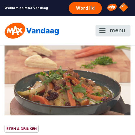
NPO S
Omroep 
Word lid
Welkom op MAX Vandaag
menu
ETEN & DRINKEN