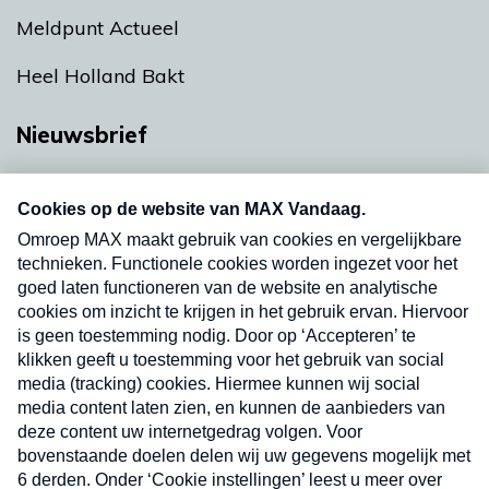
Meldpunt Actueel
Heel Holland Bakt
Nieuwsbrief
Neem hier een gratis abonnement op onze
nieuwsbrief. Elke vrijdag- en dinsdagochtend in
uw mailbox.
Verzend