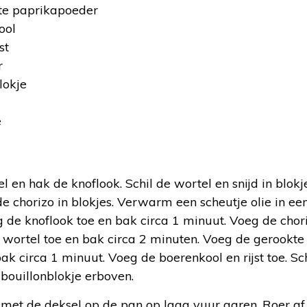
kte paprikapoeder
ool
st
r
lokje
e
:
el en hak de knoflook. Schil de wortel en snijd in blokje
de chorizo in blokjes. Verwarm een scheutje olie in ee
g de knoflook toe en bak circa 1 minuut. Voeg de chori
wortel toe en bak circa 2 minuten. Voeg de gerookt
k circa 1 minuut. Voeg de boerenkool en rijst toe. Sc
bouillonblokje erboven.
 met de deksel op de pan op laag vuur garen. Roer af