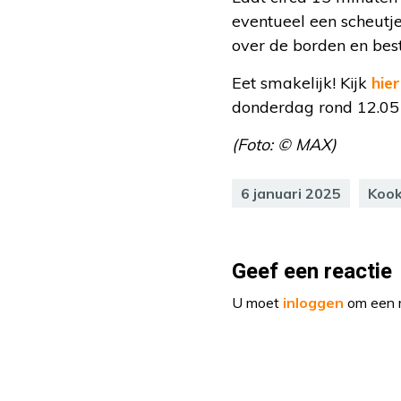
eventueel een scheutje
over de borden en best
Eet smakelijk! Kijk
hier
donderdag rond 12.05 
(Foto: © MAX)
6 januari 2025
Koo
Geef een reactie
U moet
inloggen
om een r