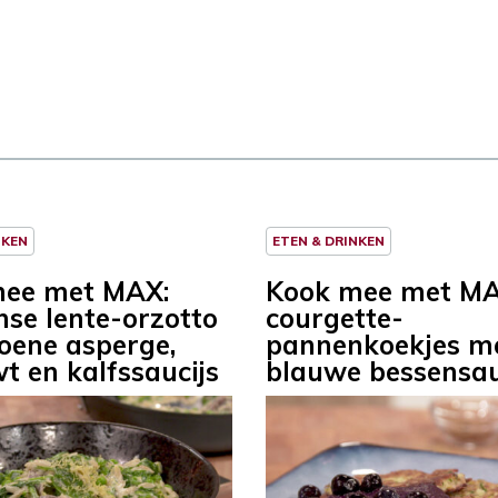
NKEN
ETEN & DRINKEN
mee met MAX:
Kook mee met MA
nse lente-orzotto
courgette-
oene asperge,
pannenkoekjes m
t en kalfssaucijs
blauwe bessensa