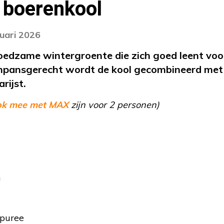
 boerenkool
nuari 2026
voedzame wintergroente die zich goed leent vo
énpansgerecht wordt de kool gecombineerd met 
rijst.
ok mee met MAX
zijn voor 2 personen)
n
npuree