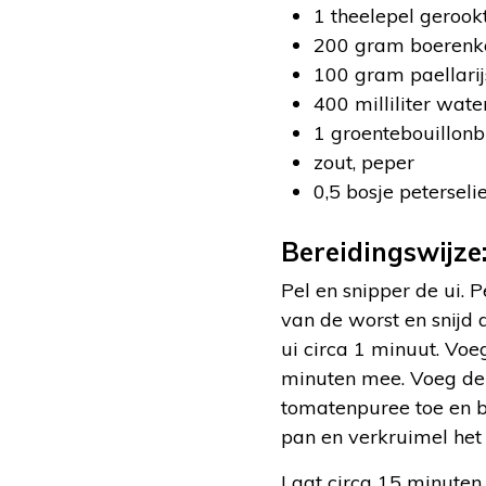
1 theelepel geroo
200 gram boerenk
100 gram paellarij
400 milliliter wate
1 groentebouillonb
zout, peper
0,5 bosje peterseli
Bereidingswijze
Pel en snipper de ui. P
van de worst en snijd 
ui circa 1 minuut. Voe
minuten mee. Voeg de 
tomatenpuree toe en ba
pan en verkruimel het 
Laat circa 15 minuten