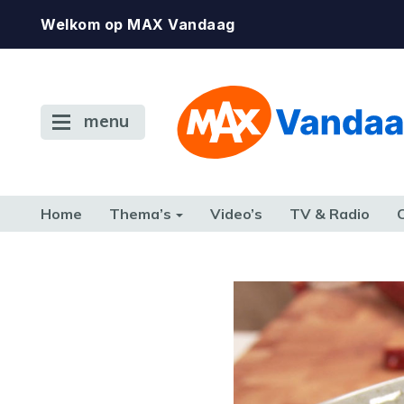
Welkom op MAX Vandaag
menu
Home
Thema’s
Video’s
TV & Radio
CONSUMENT
ETEN & DRINKEN
FAMILIE & RELATIE
GELD, W
TERUG NAAR TOEN