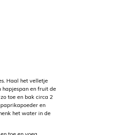
s. Haal het velletje
n hapjespan en fruit de
zo toe en bak circa 2
e paprikapoeder en
henk het water in de
 en toe en voeg