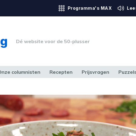
Programma's MAX
Lee
Dé website voor de 50-plusser
Onze columnisten
Recepten
Prijsvragen
Puzzel
ERK & RECHT
GEZONDHEID & SPORT
HUIS, TUIN & HOBBY
MEDIA & 