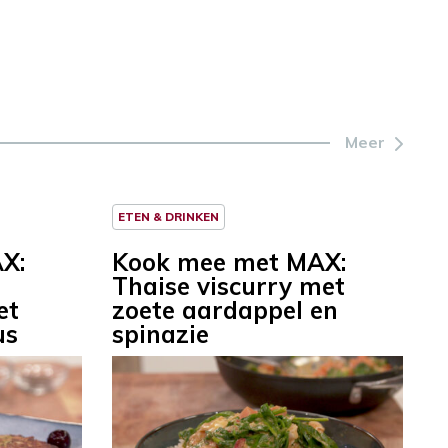
Meer
ETEN & DRINKEN
X:
Kook mee met MAX:
Thaise viscurry met
et
zoete aardappel en
us
spinazie