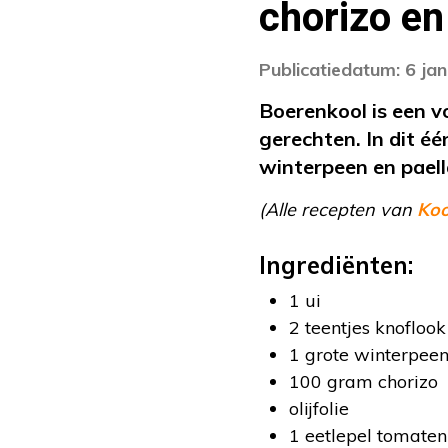
chorizo en
Publicatiedatum: 6 ja
Boerenkool is een 
gerechten. In dit é
winterpeen en paella
(Alle recepten van
Ko
Ingrediënten:
1 ui
2 teentjes knoflook
1 grote winterpee
100 gram chorizo
olijfolie
1 eetlepel tomate