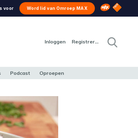
NPO Star
Omroep MAX
s voor
Word lid van Omroep MAX
Inloggen
Registreren
s
Podcast
Oproepen
CULTUUR
NATUUR & MILIEU
REIZEN & VERKEER