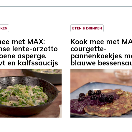
NKEN
ETEN & DRINKEN
mee met MAX:
Kook mee met MA
nse lente-orzotto
courgette-
oene asperge,
pannenkoekjes m
t en kalfssaucijs
blauwe bessensa