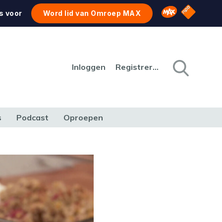
NPO Star
Omroep MAX
s voor
Word lid van Omroep MAX
Inloggen
Registreren
s
Podcast
Oproepen
CULTUUR
NATUUR & MILIEU
REIZEN & VERKEER