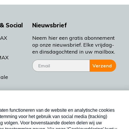
& Social
Nieuwsbrief
MAX
Neem hier een gratis abonnement
op onze nieuwsbrief. Elke vrijdag-
en dinsdagochtend in uw mailbox.
MAX
Verzend
iale
tieman
ctueel
Nieuwsbrief
d Bakt
Neem hier een gratis abonnement op onze