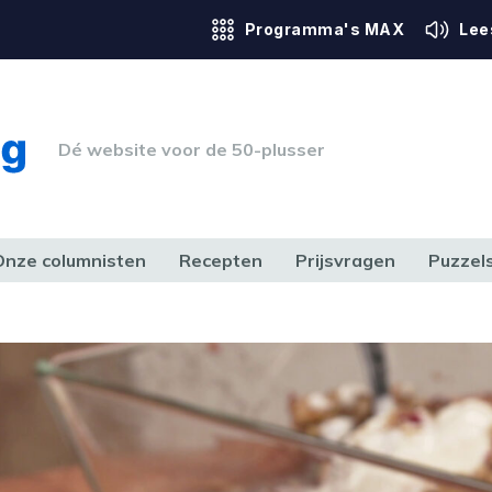
Programma's MAX
Lee
Dé website voor de 50-plusser
Onze columnisten
Recepten
Prijsvragen
Puzzel
ERK & RECHT
GEZONDHEID & SPORT
HUIS, TUIN & HOBBY
MEDIA & 