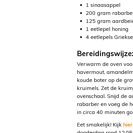
1 sinaasappel
200 gram rabarbe
125 gram aardbeie
1 eetlepel honing
4 eetlepels Grieks
Bereidingswijze
Verwarm de oven voor 
havermout, amandelmee
koude boter op de gro
kruimels. Zet de kruim
ovenschaal. Snijd de a
rabarber en voeg de ho
in circa 40 minuten g
Eet smakelijk! Kijk
hier
donderdag rond 12.05 