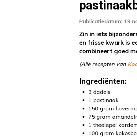
pastinaak
Publicatiedatum: 19 
Zin in iets bijzond
en frisse kwark is 
combineert goed met
(Alle recepten van
Ko
Ingrediënten:
3 dadels
1 pastinaak
150 gram haverm
75 gram amandel
1 theelepel kard
100 gram kokosbo