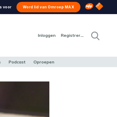
NPO Star
Omroep MAX
s voor
Word lid van Omroep MAX
Inloggen
Registreren
s
Podcast
Oproepen
CULTUUR
NATUUR & MILIEU
REIZEN & VERKEER