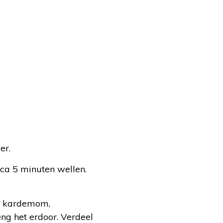
er.
rca 5 minuten wellen.
e kardemom,
eng het erdoor. Verdeel