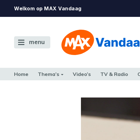
Welkom op MAX Vandaag
menu
Home
Thema’s
Video’s
TV & Radio
CONSUMENT
ETEN & DRINKEN
FAMILIE & RELATIE
GELD, W
TERUG NAAR TOEN