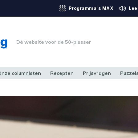
Programma's MAX
Lee
Dé website voor de 50-plusser
Onze columnisten
Recepten
Prijsvragen
Puzzel
ERK & RECHT
GEZONDHEID & SPORT
HUIS, TUIN & HOBBY
MEDIA & 