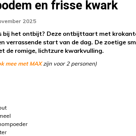
bodem en frisse kwark
november 2025
ers bij het ontbijt? Deze ontbijttaart met krok
een verrassende start van de dag. De zoetige s
 de romige, lichtzure kwarkvulling.
ok mee met MAX
zijn voor 2 personen)
out
meel
emompoeder
ter