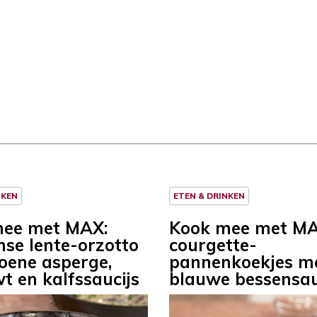
NKEN
ETEN & DRINKEN
mee met MAX:
Kook mee met MA
nse lente-orzotto
courgette-
oene asperge,
pannenkoekjes m
t en kalfssaucijs
blauwe bessensa