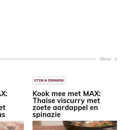
Meer
ETEN & DRINKEN
X:
Kook mee met MAX:
Thaise viscurry met
et
zoete aardappel en
us
spinazie