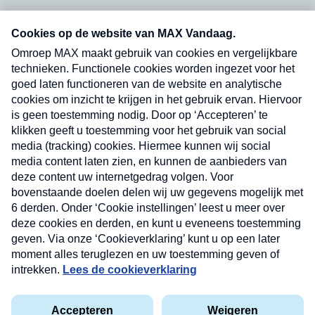
Neem hier een gratis abonnement op onze
nieuwsbrief. Elke vrijdag- en dinsdagochtend in
uw mailbox.
Verzend
Nieuwsbrief
Neem hier een gratis abonnement op onze
nieuwsbrief. Elke vrijdag- en dinsdagochtend in uw
mailbox.
Contact
Algemene voorwaarden
Privacyverklaring
Cookieverklaring