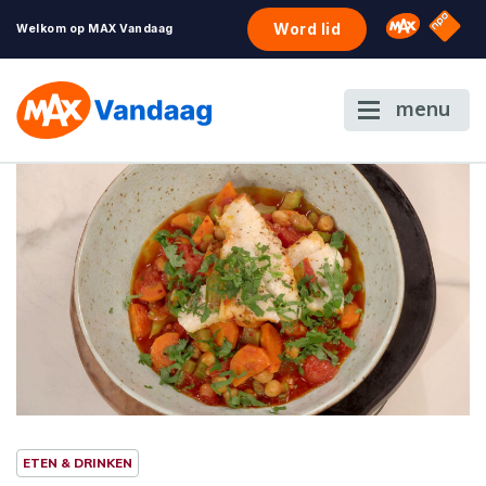
NPO S
Omroep 
Word lid
Welkom op MAX Vandaag
menu
ETEN & DRINKEN