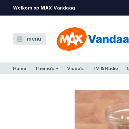
Welkom op MAX Vandaag
menu
Home
Thema’s
Video’s
TV & Radio
CONSUMENT
ETEN & DRINKEN
FAMILIE & RELATIE
GELD, W
TERUG NAAR TOEN