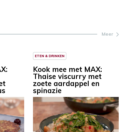
Meer
ETEN & DRINKEN
X:
Kook mee met MAX:
Thaise viscurry met
et
zoete aardappel en
us
spinazie