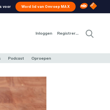
NPO Star
Omroep MAX
s voor
Word lid van Omroep MAX
Inloggen
Registreren
s
Podcast
Oproepen
CULTUUR
NATUUR & MILIEU
REIZEN & VERKEER