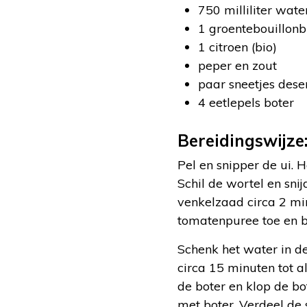
750 milliliter wate
1 groentebouillonb
1 citroen (bio)
peper en zout
paar sneetjes des
4 eetlepels boter
Bereidingswijze
Pel en snipper de ui. H
Schil de wortel en snij
venkelzaad circa 2 mi
tomatenpuree toe en b
Schenk het water in de
circa 15 minuten tot a
de boter en klop de b
met boter. Verdeel de 