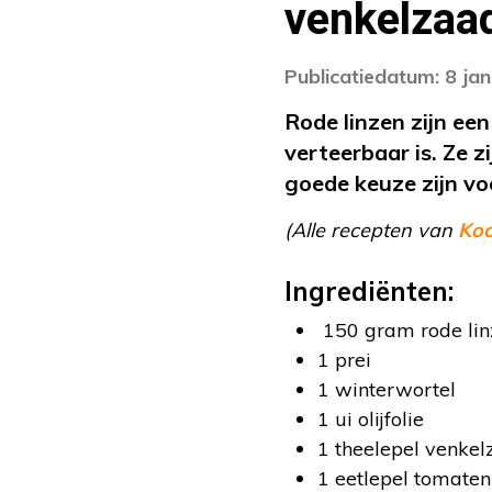
venkelzaa
Publicatiedatum: 8 ja
Rode linzen zijn ee
verteerbaar is. Ze z
goede keuze zijn vo
(Alle recepten van
Ko
Ingrediënten:
150 gram rode lin
1 prei
1 winterwortel
1 ui olijfolie
1 theelepel venke
1 eetlepel tomate