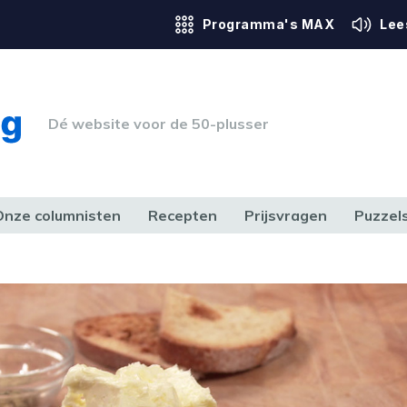
Programma's MAX
Lee
Dé website voor de 50-plusser
Onze columnisten
Recepten
Prijsvragen
Puzzel
ERK & RECHT
GEZONDHEID & SPORT
HUIS, TUIN & HOBBY
MEDIA & 