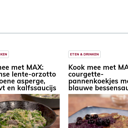
NKEN
ETEN & DRINKEN
mee met MAX:
Kook mee met MA
nse lente-orzotto
courgette-
oene asperge,
pannenkoekjes m
t en kalfssaucijs
blauwe bessensa