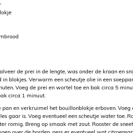
r
lokje
embrood
:
alveer de prei in de lengte, was onder de kraan en snij
d in blokjes. Verwarm een scheutje olie in een soeppan
nuten. Voeg de prei en wortel toe en bak circa 5 min
ak circa 1 minuut.
 pan en verkruimel het bouillonblokje erboven. Voeg 
lles gaar is. Voeg eventueel een scheutje water toe. R
oter romig. Breng op smaak met zout. Rooster de snee
soep over de borden, pers er eventueel wat citroensa