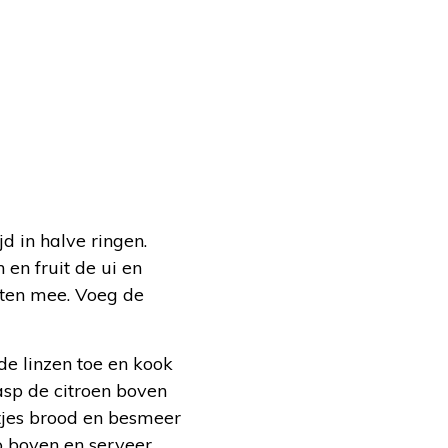
d in halve ringen.
 en fruit de ui en
uten mee. Voeg de
de linzen toe en kook
asp de citroen boven
tjes brood en besmeer
p boven en serveer