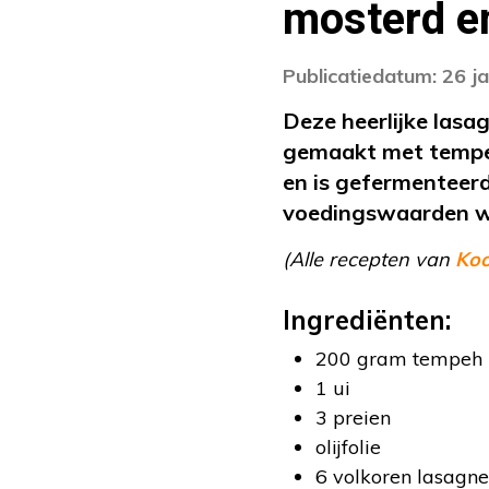
mosterd e
Publicatiedatum: 26 j
Deze heerlijke lasa
gemaakt met tempeh
en is gefermenteerd
voedingswaarden w
(Alle recepten van
Ko
Ingrediënten:
200 gram tempeh
1 ui
3 preien
olijfolie
6 volkoren lasagn