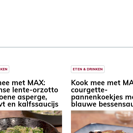
NKEN
ETEN & DRINKEN
mee met MAX:
Kook mee met MA
nse lente-orzotto
courgette-
oene asperge,
pannenkoekjes m
t en kalfssaucijs
blauwe bessensa