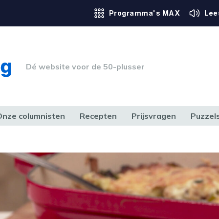
Programma's MAX
Lee
Dé website voor de 50-plusser
Onze columnisten
Recepten
Prijsvragen
Puzzel
ERK & RECHT
GEZONDHEID & SPORT
HUIS, TUIN & HOBBY
MEDIA & 