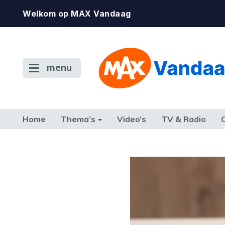
Welkom op MAX Vandaag
menu
Home
Thema’s
Video’s
TV & Radio
CONSUMENT
ETEN & DRINKEN
FAMILIE & RELATIE
GELD, W
TERUG NAAR TOEN