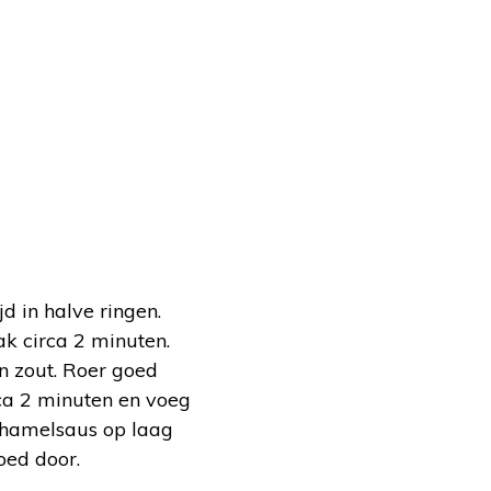
d in halve ringen.
k circa 2 minuten.
n zout. Roer goed
rca 2 minuten en voeg
chamelsaus op laag
oed door.