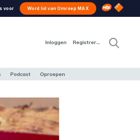
NPO Star
Omroep MAX
s voor
Word lid van Omroep MAX
Inloggen
Registreren
s
Podcast
Oproepen
CULTUUR
NATUUR & MILIEU
REIZEN & VERKEER