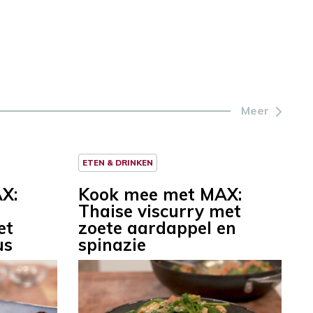
Meer
ETEN & DRINKEN
X:
Kook mee met MAX:
Thaise viscurry met
et
zoete aardappel en
us
spinazie