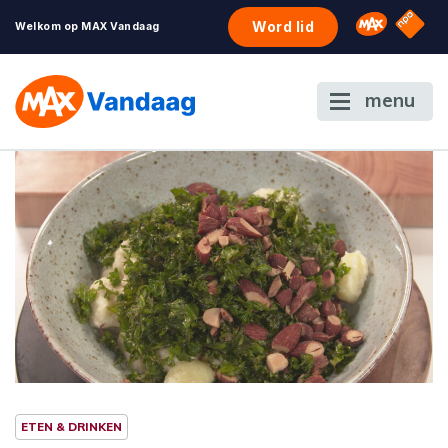
NPO S
Omroep 
Word lid
Welkom op MAX Vandaag
menu
ETEN & DRINKEN