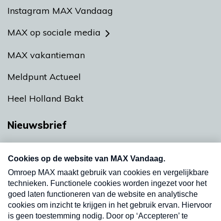
Instagram MAX Vandaag
MAX op sociale media
MAX vakantieman
Meldpunt Actueel
Heel Holland Bakt
Nieuwsbrief
Neem hier een gratis abonnement op onze
nieuwsbrief. Elke vrijdag- en dinsdagochtend in
uw mailbox.
Verzend