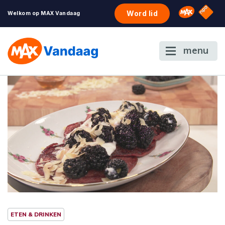
NPO S
Omroep 
Word lid
Welkom op MAX Vandaag
menu
ETEN & DRINKEN