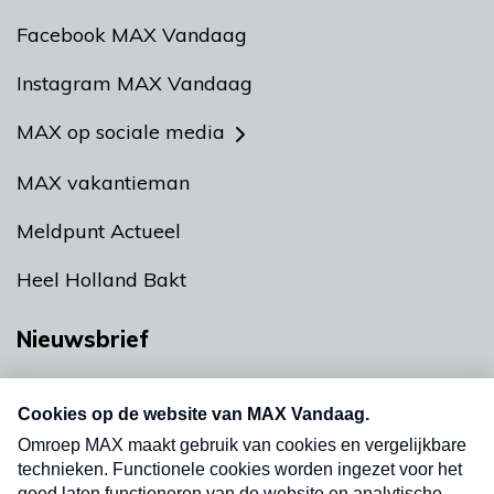
Facebook MAX Vandaag
Instagram MAX Vandaag
MAX op sociale media
MAX vakantieman
Meldpunt Actueel
Heel Holland Bakt
Nieuwsbrief
Neem hier een gratis abonnement op onze
nieuwsbrief. Elke vrijdag- en dinsdagochtend in
uw mailbox.
Verzend