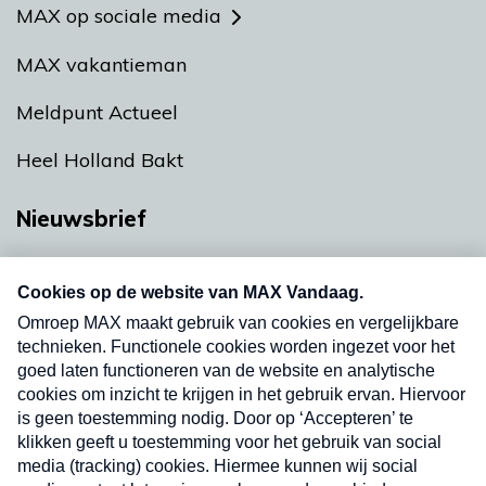
MAX op sociale media
MAX vakantieman
Meldpunt Actueel
Heel Holland Bakt
Nieuwsbrief
Neem hier een gratis abonnement op onze
nieuwsbrief. Elke vrijdag- en dinsdagochtend in
uw mailbox.
Verzend