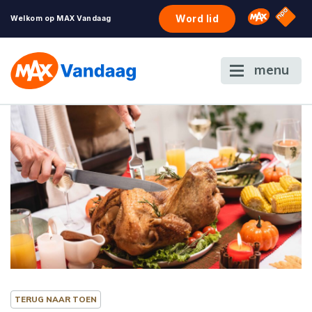
NPO S
Omroep 
Word lid
Welkom op MAX Vandaag
menu
TERUG NAAR TOEN