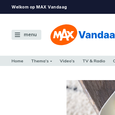
Welkom op MAX Vandaag
menu
Home
Thema’s
Video’s
TV & Radio
CONSUMENT
ETEN & DRINKEN
FAMILIE & RELATIE
GELD, W
TERUG NAAR TOEN