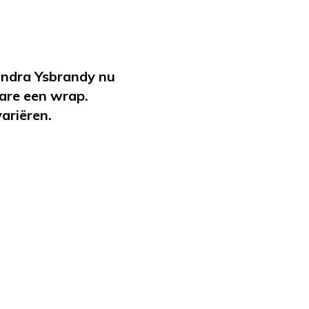
andra Ysbrandy nu
ware een wrap.
variëren.