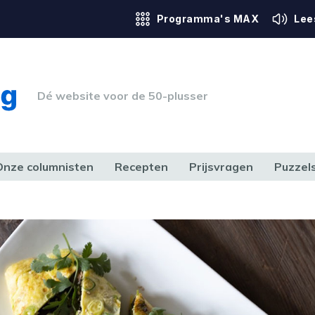
Programma's MAX
Lee
Dé website voor de 50-plusser
Onze columnisten
Recepten
Prijsvragen
Puzzel
ERK & RECHT
GEZONDHEID & SPORT
HUIS, TUIN & HOBBY
MEDIA & 