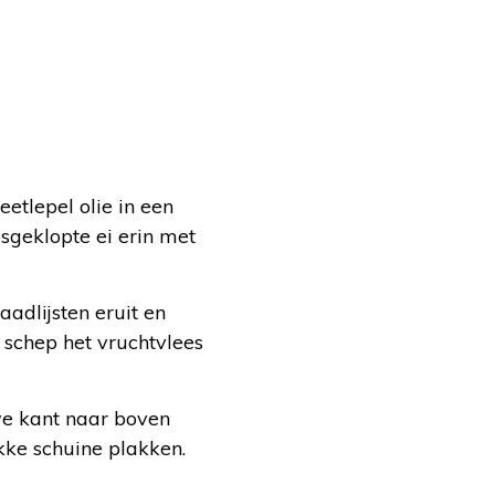
eetlepel olie in een
sgeklopte ei erin met
adlijsten eruit en
, schep het vruchtvlees
we kant naar boven
kke schuine plakken.