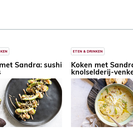
NKEN
ETEN & DRINKEN
met Sandra: sushi
Koken met Sandr
s
knolselderij-venk