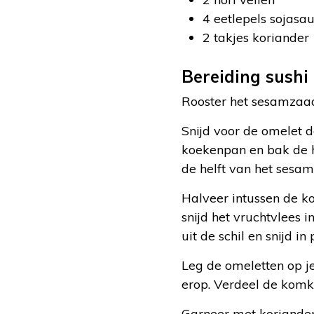
4 eetlepels sojasa
2 takjes koriander
Bereiding sushi
Rooster het sesamzaad
Snijd voor de omelet de
koekenpan en bak de he
de helft van het sesa
Halveer intussen de ko
snijd het vruchtvlees 
uit de schil en snijd in 
Leg de omeletten op j
erop. Verdeel de komk
Garneer met koriander