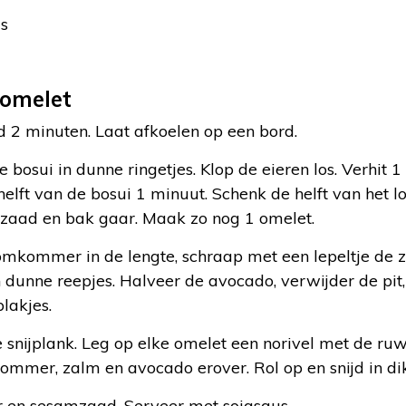
us
 omelet
 2 minuten. Laat afkoelen op een bord.
 bosui in dunne ringetjes. Klop de eieren los. Verhit 1 
lft van de bosui 1 minuut. Schenk de helft van het lo
mzaad en bak gaar. Maak zo nog 1 omelet.
mkommer in de lengte, schraap met een lepeltje de za
in dunne reepjes. Halveer de avocado, verwijder de pit
plakjes.
e snijplank. Leg op elke omelet een norivel met de ru
ommer, zalm en avocado erover. Rol op en snijd in di
 en sesamzaad. Serveer met sojasaus.