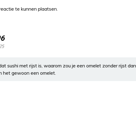
eactie te kunnen plaatsen.
96
:25
at sushi met rijst is, waarom zou je een omelet zonder rijst da
em het gewoon een omelet.