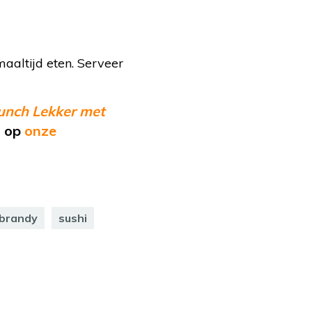
maaltijd eten. Serveer
unch Lekker met
a op
onze
brandy
sushi