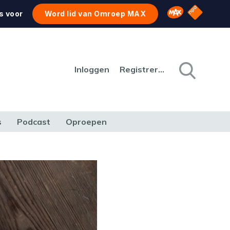
NPO Star
Omroep MAX
s voor
Word lid van Omroep MAX
Inloggen
Registreren
s
Podcast
Oproepen
CULTUUR
NATUUR & MILIEU
REIZEN & VERKEER