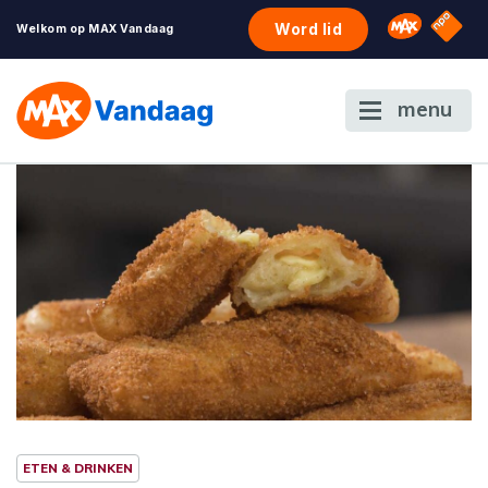
NPO S
Omroep 
Word lid
Welkom op MAX Vandaag
menu
ETEN & DRINKEN