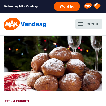
NPO S
Omroep 
Word lid
Welkom op MAX Vandaag
menu
ETEN & DRINKEN