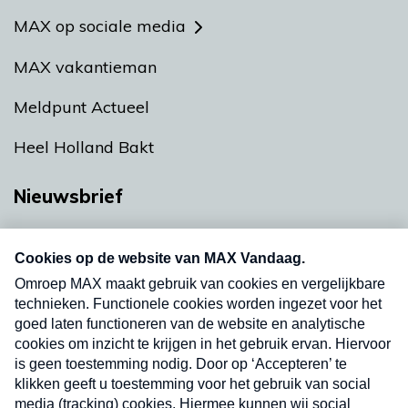
MAX op sociale media
MAX vakantieman
Meldpunt Actueel
Heel Holland Bakt
Nieuwsbrief
Neem hier een gratis abonnement op onze
nieuwsbrief. Elke vrijdag- en dinsdagochtend in
uw mailbox.
Verzend