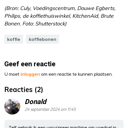
(Bron: Culy, Voedingscentrum, Douwe Egberts,
Philips, de koffiethuiswinkel, KitchenAid, Brute
Bonen. Foto: Shutterstock)
koffie
koffiebonen
Geef een reactie
U moet
inloggen
om een reactie te kunnen plaatsen.
Reacties (2)
Donald
24 september 2024 om 11:45
Zelf gebruik ik een vacuümeer machine om voedsel in