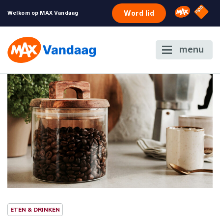
NPO S
Omroep 
Word lid
Welkom op MAX Vandaag
menu
ETEN & DRINKEN