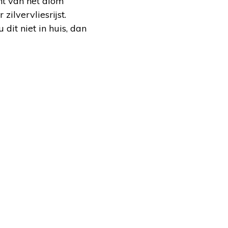
nt van het alom
ilvervliesrijst.
dit niet in huis, dan