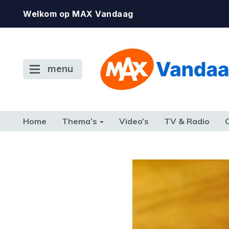
Welkom op MAX Vandaag
menu
Home
Thema’s
Video’s
TV & Radio
CONSUMENT
ETEN & DRINKEN
FAMILIE & RELATIE
GELD, W
TERUG NAAR TOEN