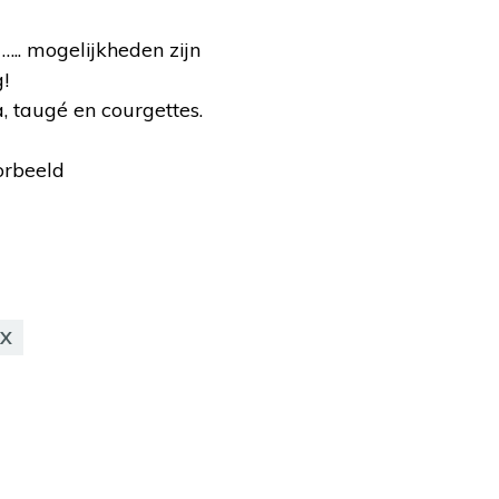
 ….. mogelijkheden zijn
!
, taugé en courgettes.
orbeeld
AX