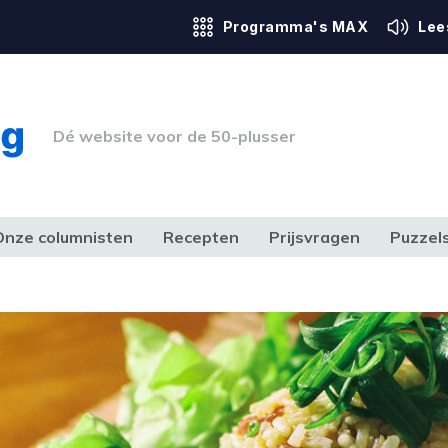
Programma's MAX
Lee
Dé website voor de 50-plusser
Onze columnisten
Recepten
Prijsvragen
Puzzel
ERK & RECHT
GEZONDHEID & SPORT
HUIS, TUIN & HOBBY
MEDIA & 