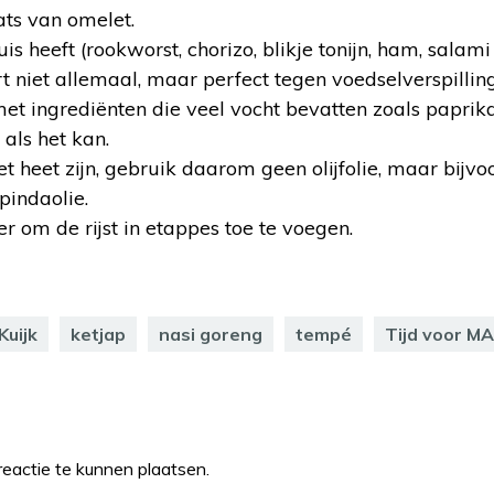
ats van omelet.
is heeft (rookworst, chorizo, blikje tonijn, ham, salami
rt niet allemaal, maar perfect tegen voedselverspilling
et ingrediënten die veel vocht bevatten zoals paprika
 als het kan.
t heet zijn, gebruik daarom geen olijfolie, maar bijvo
pindaolie.
r om de rijst in etappes toe te voegen.
Kuijk
ketjap
nasi goreng
tempé
Tijd voor M
eactie te kunnen plaatsen.