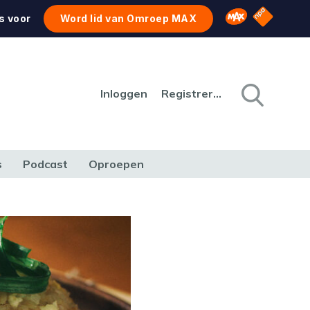
NPO Star
Omroep MAX
s voor
Word lid van Omroep MAX
Inloggen
Registreren
s
Podcast
Oproepen
CULTUUR
NATUUR & MILIEU
REIZEN & VERKEER