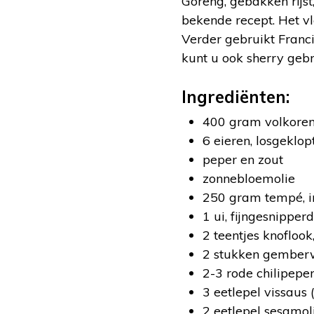
Goreng, gebakken rijs
bekende recept. Het vl
Verder gebruikt Francis
kunt u ook sherry gebr
Ingrediënten:
400 gram volkorenrij
6 eieren, losgeklop
peper en zout
zonnebloemolie
250 gram tempé, i
1 ui, fijngesnipperd
2 teentjes knoflook
2 stukken gemberw
2-3 rode chilipepe
3 eetlepel vissaus 
2 eetlepel sesamol