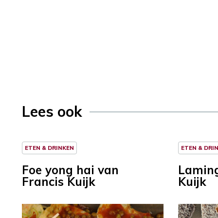
Lees ook
ETEN & DRINKEN
ETEN & DRI
Foe yong hai van
Laming
Francis Kuijk
Kuijk