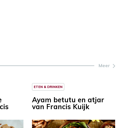
Meer
ETEN & DRINKEN
e
Ayam betutu en atjar
cis
van Francis Kuijk