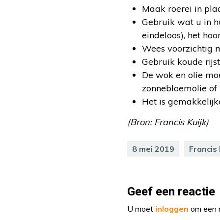
Maak roerei in pla
Gebruik wat u in hu
eindeloos), het hoo
Wees voorzichtig m
Gebruik koude rijst
De wok en olie moe
zonnebloemolie of 
Het is gemakkelijke
(Bron: Francis Kuijk)
8 mei 2019
Francis 
Geef een reactie
U moet
inloggen
om een r