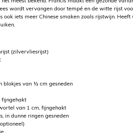
t, het meest bekend. Francis maakt een gezonde varia
ees wordt vervangen door tempé en de witte rijst voor z
 ook iets meer Chinese smaken zoals rijstwijn. Heeft u 
uiken.
st (zilvervliesrijst)
t
n blokjes van ½ cm gesneden
, fijngehakt
ortel van 1 cm, fijngehakt
rs, in dunne ringen gesneden
(optioneel)
ie