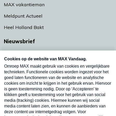
MAX vakantieman
Meldpunt Actueel
Heel Holland Bakt
Nieuwsbrief
Neem hier een gratis abonnement op onze
nieuwsbrief. Elke vrijdag- en dinsdagochtend in
uw mailbox.
Verzend