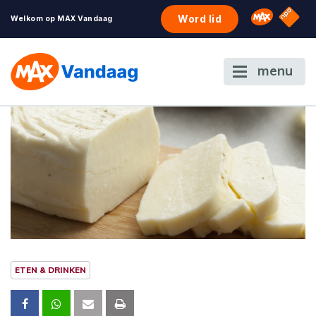
NPO S
Omroep 
Word lid
Welkom op MAX Vandaag
menu
ETEN & DRINKEN