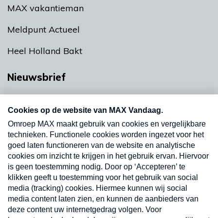
MAX vakantieman
Meldpunt Actueel
Heel Holland Bakt
Nieuwsbrief
Neem hier een gratis abonnement op onze
nieuwsbrief. Elke vrijdag- en dinsdagochtend in
uw mailbox.
Verzend