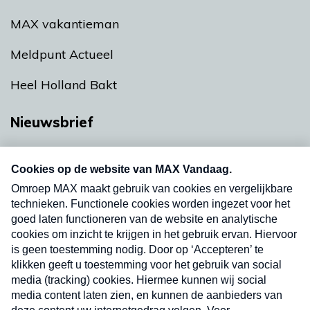
MAX vakantieman
Meldpunt Actueel
Heel Holland Bakt
Nieuwsbrief
Neem hier een gratis abonnement op onze
nieuwsbrief. Elke vrijdag- en dinsdagochtend in
uw mailbox.
Verzend