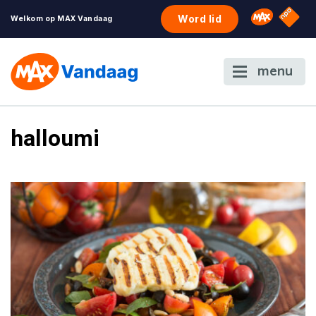
NPO S
Omroep 
Word lid
Welkom op MAX Vandaag
menu
halloumi