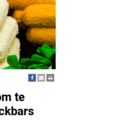
om te
ackbars