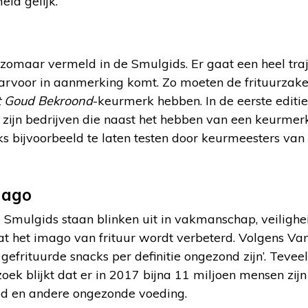
ld gelijk.
 zomaar vermeld in de Smulgids. Er gaat een heel tra
aarvoor in aanmerking komt. Zo moeten de frituurzake
 Goud Bekroond
-keurmerk hebben. In de eerste editi
t zijn bedrijven die naast het hebben van een keurmer
ks bijvoorbeeld te laten testen door keurmeesters van
mago
 Smulgids staan blinken uit in vakmanschap, veilighe
t het imago van frituur wordt verbeterd. Volgens Van 
 gefrituurde snacks per definitie ongezond zijn’. Teveel 
zoek blijkt dat er in 2017 bijna 11 miljoen mensen zij
ood en andere ongezonde voeding.