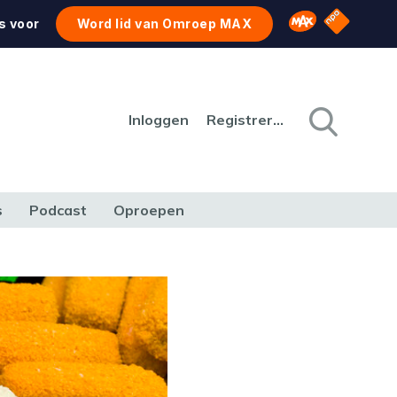
NPO Star
Omroep MAX
s voor
Word lid van Omroep MAX
Inloggen
Registreren
s
Podcast
Oproepen
CULTUUR
NATUUR & MILIEU
REIZEN & VERKEER