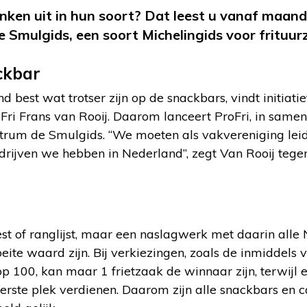
inken uit in hun soort? Dat leest u vanaf maa
e Smulgids, een soort Michelingids voor frituur
ckbar
 best wat trotser zijn op de snackbars, vindt initiati
Fri Frans van Rooij. Daarom lanceert ProFri, in same
trum de Smulgids. “We moeten als vakvereniging leid
drijven we hebben in Nederland”, zegt Van Rooij teg
st of ranglijst, maar een naslagwerk met daarin alle
eite waard zijn. Bij verkiezingen, zoals de inmiddels
op 100, kan maar 1 frietzaak de winnaar zijn, terwijl
eerste plek verdienen. Daarom zijn alle snackbars en ca