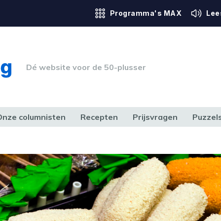
Programma's MAX
Lee
Dé website voor de 50-plusser
Onze columnisten
Recepten
Prijsvragen
Puzzel
ERK & RECHT
GEZONDHEID & SPORT
HUIS, TUIN & HOBBY
MEDIA & 