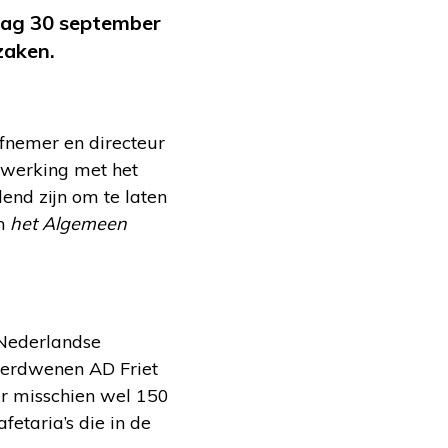
ndag 30 september
zaken.
efnemer en directeur
nwerking met het
end zijn om te laten
en
het Algemeen
 Nederlandse
 verdwenen AD Friet
 er misschien wel 150
fetaria’s die in de