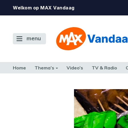
Welkom op MAX Vandaag
menu
Home
Thema’s
Video’s
TV & Radio
CONSUMENT
ETEN & DRINKEN
FAMILIE & RELATIE
GELD, W
TERUG NAAR TOEN