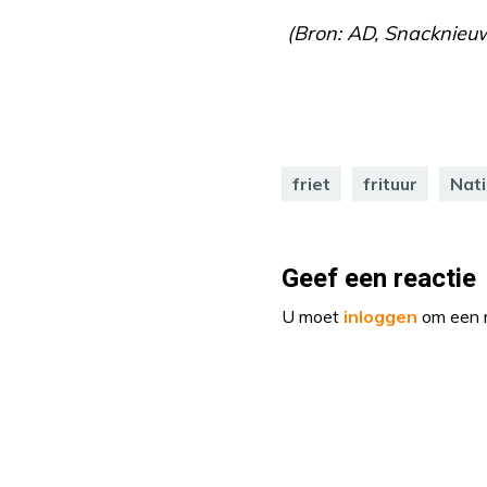
(Bron: AD, Snacknieu
friet
frituur
Nati
Geef een reactie
U moet
inloggen
om een r