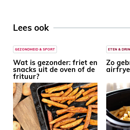
Lees ook
GEZONDHEID & SPORT
ETEN & DRI
Wat is gezonder: friet en
Zo geb
snacks uit de oven of de
airfrye
frituur?