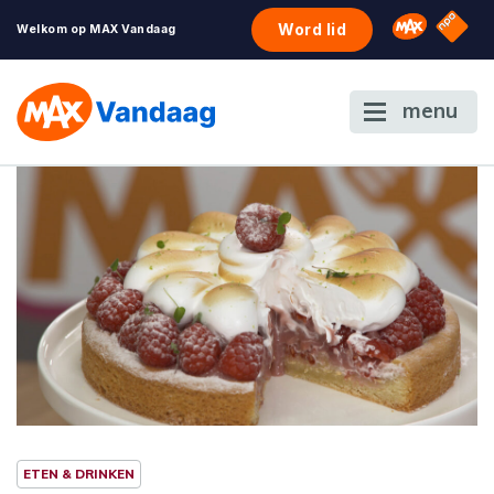
NPO S
Omroep 
Word lid
Welkom op MAX Vandaag
menu
ETEN & DRINKEN