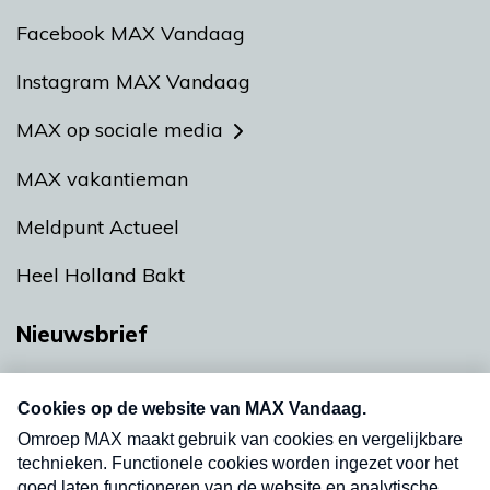
Facebook MAX Vandaag
Instagram MAX Vandaag
MAX op sociale media
MAX vakantieman
Meldpunt Actueel
Heel Holland Bakt
Nieuwsbrief
Neem hier een gratis abonnement op onze
nieuwsbrief. Elke vrijdag- en dinsdagochtend in
uw mailbox.
Verzend