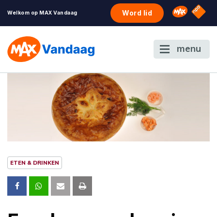
NPO S
Omroep 
Word lid
Welkom op MAX Vandaag
menu
ETEN & DRINKEN