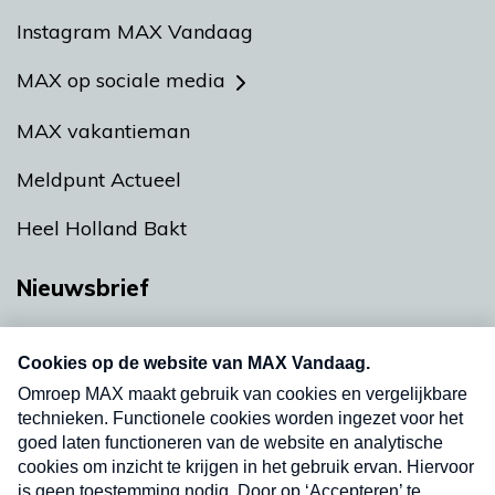
Instagram MAX Vandaag
MAX op sociale media
MAX vakantieman
Meldpunt Actueel
Heel Holland Bakt
Nieuwsbrief
Neem hier een gratis abonnement op onze
nieuwsbrief. Elke vrijdag- en dinsdagochtend in
uw mailbox.
Verzend