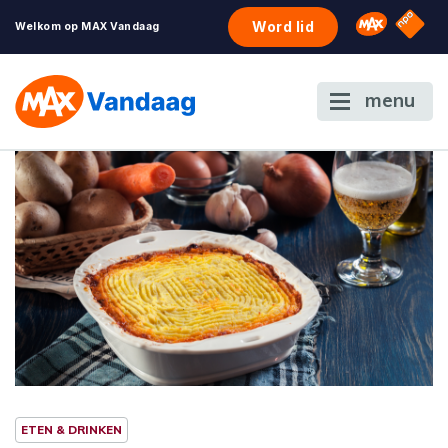
NPO S
Omroep 
Word lid
Welkom op MAX Vandaag
menu
ETEN & DRINKEN