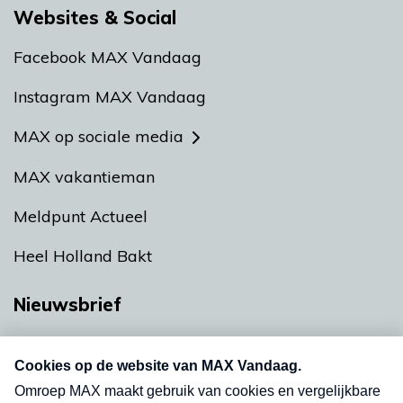
Websites & Social
Facebook MAX Vandaag
Instagram MAX Vandaag
MAX op sociale media
MAX vakantieman
Meldpunt Actueel
Heel Holland Bakt
Nieuwsbrief
Neem hier een gratis abonnement op onze
nieuwsbrief. Elke vrijdag- en dinsdagochtend in
uw mailbox.