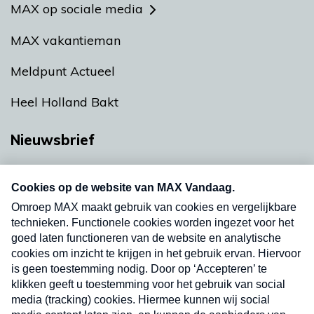
MAX op sociale media
MAX vakantieman
Meldpunt Actueel
Heel Holland Bakt
Nieuwsbrief
Neem hier een gratis abonnement op onze
nieuwsbrief. Elke vrijdag- en dinsdagochtend in
uw mailbox.
Verzend