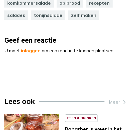
komkommersalade
op brood
recepten
salades
tonijnsalade
zelf maken
Geef een reactie
U moet
inloggen
om een reactie te kunnen plaatsen.
Lees ook
Meer
ETEN & DRINKEN
Rabarber is weer in het