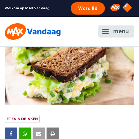
NPO S
Omroep 
Word lid
Welkom op MAX Vandaag
menu
ETEN & DRINKEN