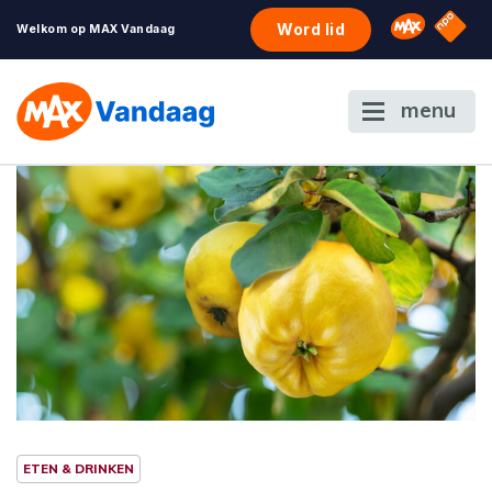
NPO S
Omroep 
Word lid
Welkom op MAX Vandaag
menu
ETEN & DRINKEN