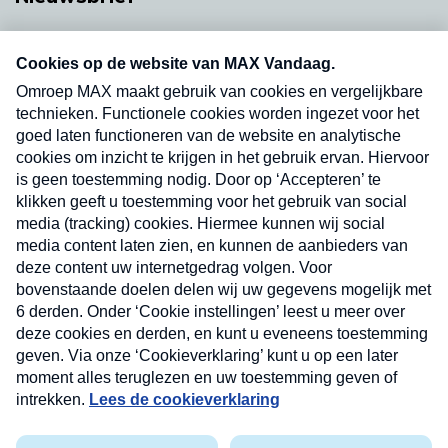
Neem hier een gratis abonnement op onze
nieuwsbrief. Elke vrijdag- en dinsdagochtend in
uw mailbox.
Verzend
Nieuwsbrief
Neem hier een gratis abonnement op onze
nieuwsbrief. Elke vrijdag- en dinsdagochtend in uw
mailbox.
Contact
Algemene voorwaarden
Privacyverklaring
Cookieverklaring