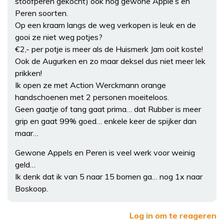
stoofperen gekocht) ook nog gewone Apple’s en
Peren soorten.
Op een kraam langs de weg verkopen is leuk en de
gooi ze niet weg potjes?
€2,- per potje is meer als de Huismerk Jam ooit koste!
Ook de Augurken en zo maar deksel dus niet meer lek
prikken!
Ik open ze met Action Werckmann orange
handschoenen met 2 personen moeiteloos.
Geen gaatje of tang gaat prima… dat Rubber is meer
grip en gaat 99% goed… enkele keer de spijker dan
maar…
Gewone Appels en Peren is veel werk voor weinig
geld…
Ik denk dat ik van 5 naar 15 bomen ga… nog 1x naar
Boskoop.
Log in om te reageren