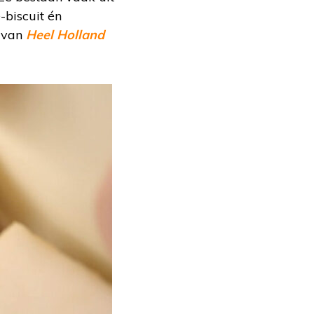
-biscuit én
e van
Heel Holland