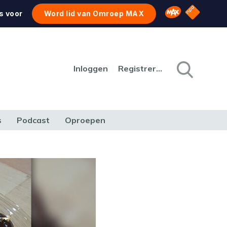
NPO Star
Omroep MAX
s voor
Word lid van Omroep MAX
Inloggen
Registreren
s
Podcast
Oproepen
CULTUUR
NATUUR & MILIEU
REIZEN & VERKEER