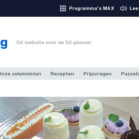
Programma's MAX
Lee
Dé website voor de 50-plusser
Onze columnisten
Recepten
Prijsvragen
Puzzel
ERK & RECHT
GEZONDHEID & SPORT
HUIS, TUIN & HOBBY
MEDIA & 