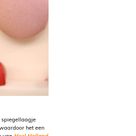
i spiegellaagje
, waardoor het een
te van
Heel Holland