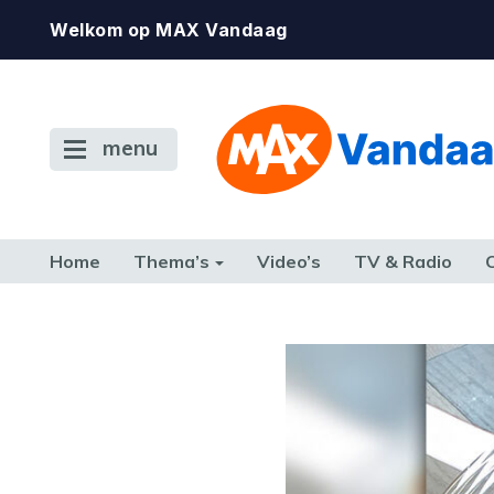
Welkom op MAX Vandaag
menu
Home
Thema’s
Video’s
TV & Radio
CONSUMENT
ETEN & DRINKEN
FAMILIE & RELATIE
GELD, W
TERUG NAAR TOEN