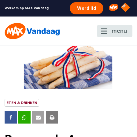
NPO S
Omroep 
Word lid
Welkom op MAX Vandaag
menu
ETEN & DRINKEN