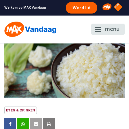
NPO S
Omroep 
Word lid
Welkom op MAX Vandaag
menu
ETEN & DRINKEN