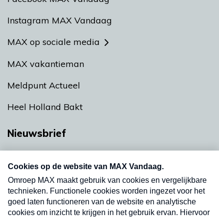
Instagram MAX Vandaag
MAX op sociale media
MAX vakantieman
Meldpunt Actueel
Heel Holland Bakt
Nieuwsbrief
Neem hier een gratis abonnement op onze
nieuwsbrief. Elke vrijdag- en dinsdagochtend in
uw mailbox.
Verzend