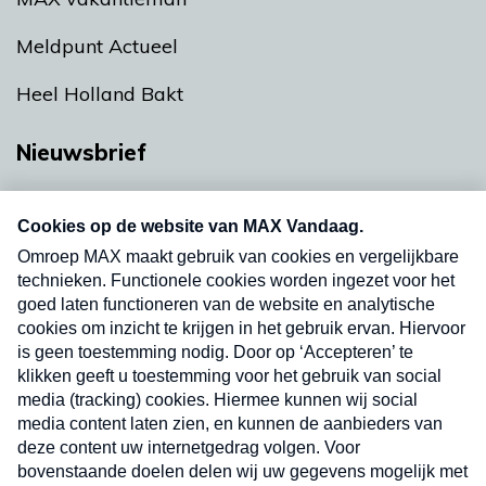
Meldpunt Actueel
Heel Holland Bakt
Nieuwsbrief
Neem hier een gratis abonnement op onze
nieuwsbrief. Elke vrijdag- en dinsdagochtend in
uw mailbox.
Verzend