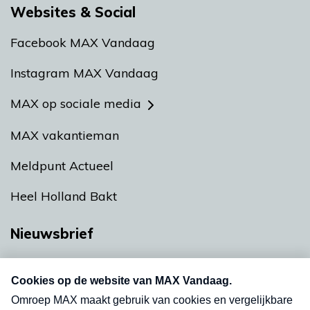
Websites & Social
Facebook MAX Vandaag
Instagram MAX Vandaag
MAX op sociale media
MAX vakantieman
Meldpunt Actueel
Heel Holland Bakt
Nieuwsbrief
Neem hier een gratis abonnement op onze
nieuwsbrief. Elke vrijdag- en dinsdagochtend in
uw mailbox.