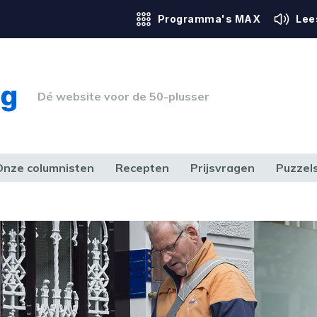
Programma's MAX
Lee
Dé website voor de 50-plusser
Onze columnisten
Recepten
Prijsvragen
Puzzel
ERK & RECHT
GEZONDHEID & SPORT
HUIS, TUIN & HOBBY
MEDIA & 