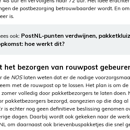
48 uur en vervolgens naar 72 uur. Het idee erachter 
engen de postbezorging betrouwbaarder wordt. En om 
er is.
PostNL-punten verdwijnen, pakketkluize
ees ook:
opkomst: hoe werkt dit?
t het bezorgen van rouwpost gebeure
er de
NOS
laten weten dat er de nodige voorzorgsma
leem met de rouwpost op te lossen. Het plan is om de
zomer volledig door pakketbezorgers te laten doen.
 pakketbezorgers bezorgd, aangezien op die dag al 
r is echter nog geen definitieve beslissing genomen 
rige dagen. Daarbij wordt ook gekeken naar de werkd
NL om daarnaast ook brievenbuspakketjes die snel 