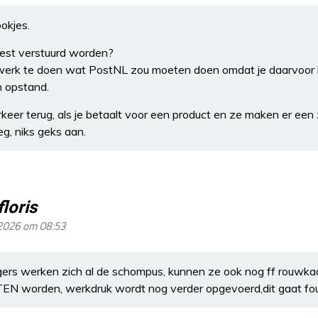
ookjes.
est verstuurd worden?
werk te doen wat PostNL zou moeten doen omdat je daarvoor 
n opstand.
erkeer terug, als je betaalt voor een product en ze maken er een
g, niks geks aan.
floris
 2026 om 08:53
ers werken zich al de schompus, kunnen ze ook nog ff rouwka
EN worden, werkdruk wordt nog verder opgevoerd,dit gaat fo