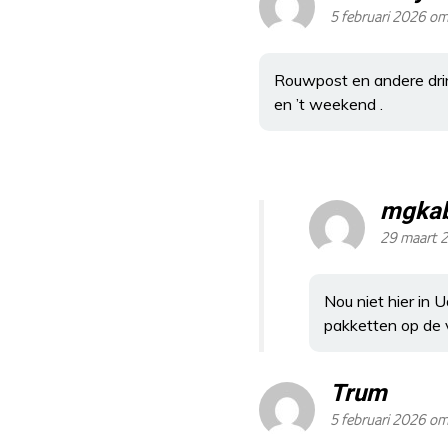
5 februari 2026 om
Rouwpost en andere dri
en ’t weekend .
mgkab
29 maart 
Nou niet hier in 
pakketten op de 
Trum
5 februari 2026 om