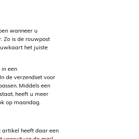
doen wanneer u
. Zo is de rouwpost
ouwkaart het juiste
 in een
 In de verzendset voor
passen. Middels een
staat, heeft u meer
 Ook op maandag.
artikel heeft daar een
 vooruit via de mail.