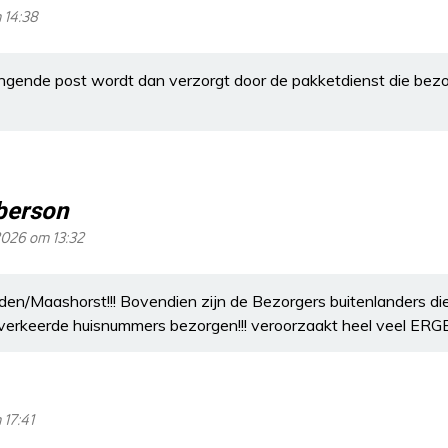
 14:38
ngende post wordt dan verzorgt door de pakketdienst die be
erson
2026 om 13:32
Uden/Maashorst!!! Bovendien zijn de Bezorgers buitenlanders die
verkeerde huisnummers bezorgen!!! veroorzaakt heel veel ERGER
 17:41