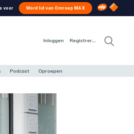
NPO Star
Omroep MAX
s voor
Word lid van Omroep MAX
Inloggen
Registreren
s
Podcast
Oproepen
CULTUUR
NATUUR & MILIEU
REIZEN & VERKEER