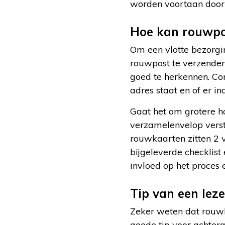
worden voortaan door 
Hoe kan rouwpo
Om een vlotte bezorgi
rouwpost te verzenden 
goed te herkennen. Con
adres staat en of er i
Gaat het om grotere h
verzamelenvelop verstu
rouwkaarten zitten 2 
bijgeleverde checklis
invloed op het proces 
Tip van een leze
Zeker weten dat rouwk
goede tip voor achterg