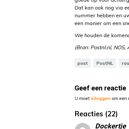
Dat kan ook nog via ee
nummer hebben en uw h
een manier om een sne
We houden de komende 
(Bron: Postnl.nl, NOS, 
post
PostNL
ro
Geef een reactie
U moet
inloggen
om een r
Reacties (22)
Dockertje