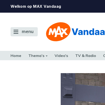
Welkom op MAX Vandaag
menu
Home
Thema’s
Video’s
TV & Radio
CONSUMENT
ETEN & DRINKEN
FAMILIE & RELATIE
GELD, W
TERUG NAAR TOEN