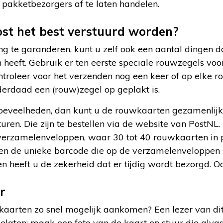
pakketbezorgers af te laten handelen.
st het best verstuurd worden?
ng te garanderen, kunt u zelf ook een aantal dingen 
heeft. Gebruik er ten eerste speciale rouwzegels voor
troleer voor het verzenden nog een keer of op elke r
nderdaad een (rouw)zegel op geplakt is.
oeveelheden, dan kunt u de rouwkaarten gezamenlijk
ren. Die zijn te bestellen via de website van PostNL.
verzamelenveloppen, waar 30 tot 40 rouwkaarten in 
t en de unieke barcode die op de verzamelenveloppen 
en heeft u de zekerheid dat er tijdig wordt bezorgd.
r
aarten zo snel mogelijk aankomen? Een lezer van dit 
elaten: maak een foto van de kaart en stuur die alvast